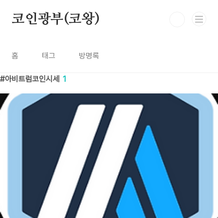
본문 바로가기
코인광부(코왕)
홈
태그
방명록
아비트럼코인시세
1