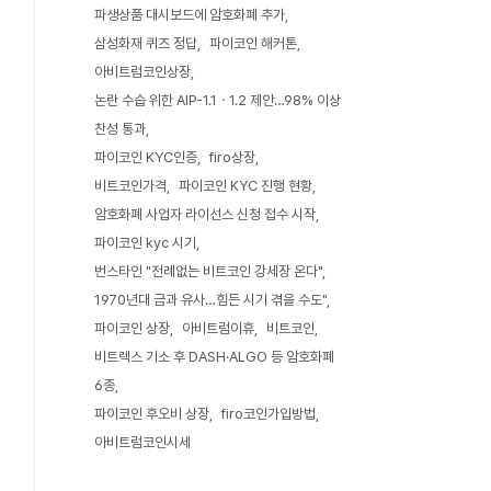
파생상품 대시보드에 암호화폐 추가
삼성화재 퀴즈 정답
파이코인 해커톤
아비트럼코인상장
논란 수습 위한 AIP-1.1ㆍ1.2 제안…98% 이상
찬성 통과
파이코인 KYC인증
firo상장
비트코인가격
파이코인 KYC 진행 현황
암호화폐 사업자 라이선스 신청 접수 시작
파이코인 kyc 시기
번스타인 "전례없는 비트코인 강세장 온다"
1970년대 금과 유사…힘든 시기 겪을 수도"
파이코인 상장
아비트럼이휴
비트코인
비트렉스 기소 후 DASH·ALGO 등 암호화폐
6종
파이코인 후오비 상장
firo코인가입방법
아비트럼코인시세