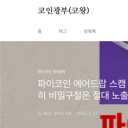
본문 바로가기
코인광부(코왕)
홈
태그
방명록
파이코인 정보(PI)
파이코인 에어드랍 스캠 조
히 비밀구절은 절대 노출
by 웹3는 경제적 자유
2023. 2. 27.