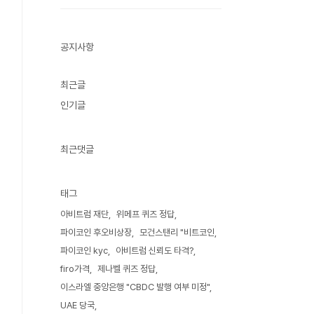
공지사항
최근글
인기글
최근댓글
태그
아비트럼 재단
위메프 퀴즈 정답
파이코인 후오비상장
모건스탠리 "비트코인
파이코인 kyc
아비트럼 신뢰도 타격?
firo가격
제나벨 퀴즈 정답
이스라엘 중앙은행 "CBDC 발행 여부 미정"
UAE 당국